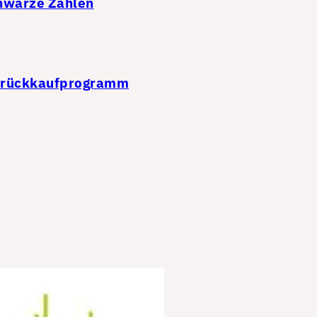
chwarze Zahlen
ienrückkaufprogramm