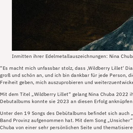
Inmitten ihrer Edelmetallauszeichnungen: Nina Chub
“E
s macht mich unfassbar stolz, dass ‚Wildberry Lillet‘ D
groß und schön an, und ich bin dankbar für jede Person, d
Freiheit geben, mich auszuprobieren und weiterzuentwickel
Mit dem Titel „Wildberry Lillet“ gelang Nina Chuba 2022 i
Debutalbums konnte sie 2023 an diesen Erfolg anknüpfen u
Unter den 19 Songs des Debütalbums befindet sich auch „
Band Provinz aufgenommen hat. Mit dem Song „Unsicher“, d
Chuba von einer sehr persönlichen Seite und thematisiere Z