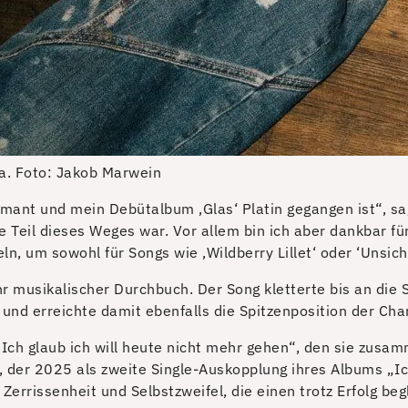
a.
Foto: Jakob Marwein
iamant und mein Debütalbum ‚Glas‘ Platin gegangen ist“, sa
ie Teil dieses Weges war. Vor allem bin ich aber dankbar f
n, um sowohl für Songs wie ‚Wildberry Lillet‘ oder ‘Unsich
hr musikalischer Durchbuch. Der Song kletterte bis an die 
nd erreichte damit ebenfalls die Spitzenposition der Char
Ich glaub ich will heute nicht mehr gehen“, den sie zusa
er 2025 als zweite Single-Auskopplung ihres Albums „Ich l
errissenheit und Selbstzweifel, die einen trotz Erfolg begl