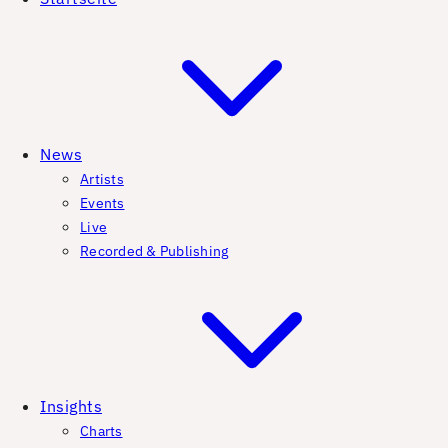
News
Artists
Events
Live
Recorded & Publishing
Insights
Charts