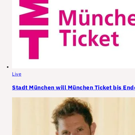
Live
Stadt München will München Ticket bis End