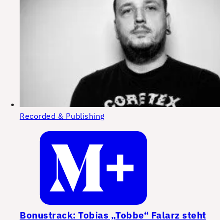
Recorded & Publishing
Bonustrack: Tobias „Tobbe“ Falarz steht