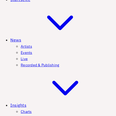
News
Artists
Events
Live
Recorded & Publishing
Insights
Charts