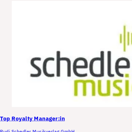
Top
Royalty Manager:in
Rudi Schedler Musikverlag GmbH