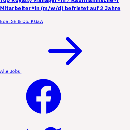
Top
Royalty Manager*in / Kaufmännische*r
Mitarbeiter*in (m/w/d) befristet auf 2 Jahre
Edel SE & Co. KGaA
Alle Jobs