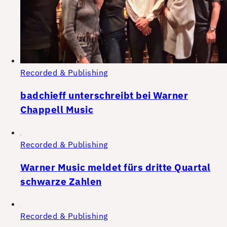
Recorded & Publishing
badchieff unterschreibt bei Warner
Chappell Music
Recorded & Publishing
Warner Music meldet fürs dritte Quartal
schwarze Zahlen
Recorded & Publishing