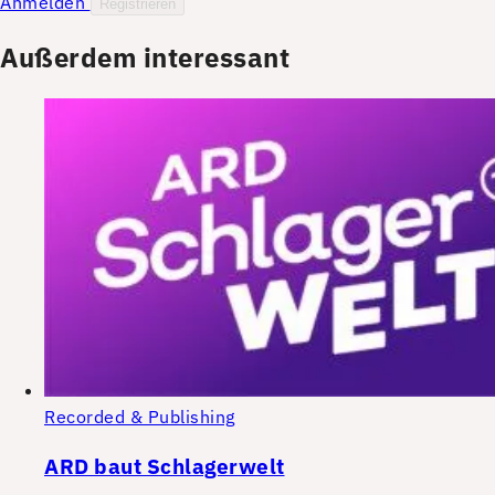
Anmelden
Registrieren
Außerdem interessant
Recorded & Publishing
ARD baut Schlagerwelt