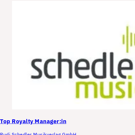
Top
Royalty Manager:in
Rudi Schedler Musikverlag GmbH