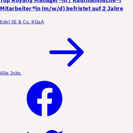
Top
Royalty Manager*in / Kaufmännische*r
Mitarbeiter*in (m/w/d) befristet auf 2 Jahre
Edel SE & Co. KGaA
Alle Jobs