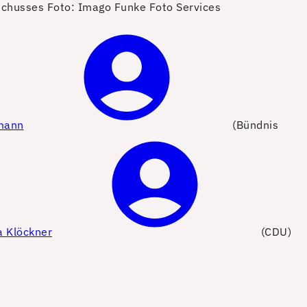
schusses
Foto: Imago Funke Foto Services
mann
(Bündnis
a Klöckner
(CDU)