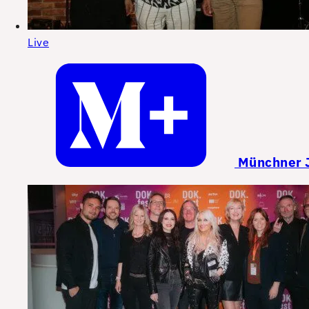
Live
Münchner J