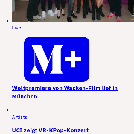
Live
Weltpremiere von Wacken-Film lief in
München
Artists
UCI zeigt VR-KPop-Konzert