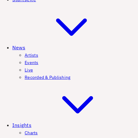
News
Artists
Events
Live
Recorded & Publishing
Insights
Charts