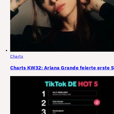
Charts
Charts KW32: Ariana Grande feierte erste 