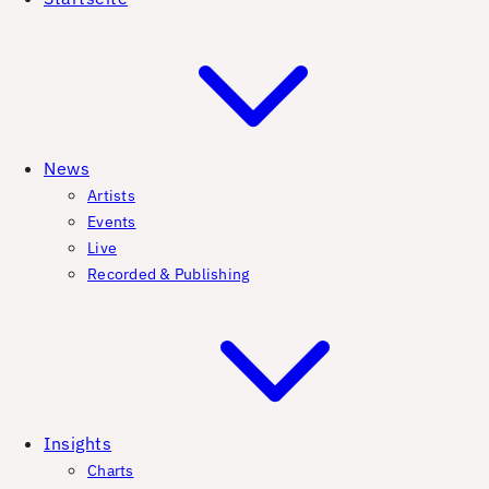
News
Artists
Events
Live
Recorded & Publishing
Insights
Charts