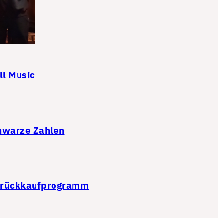
ll Music
chwarze Zahlen
ienrückkaufprogramm