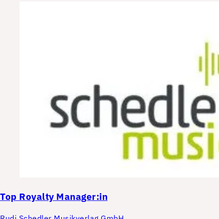
Top
Royalty Manager:in
Rudi Schedler Musikverlag GmbH