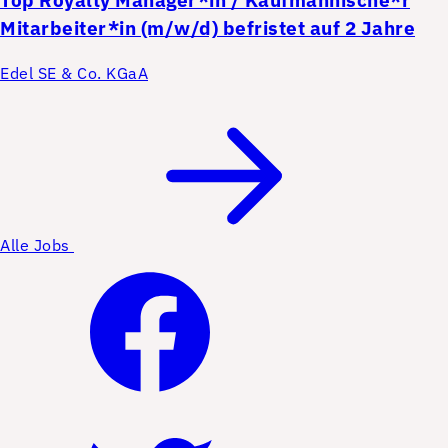
Top
Royalty Manager*in / Kaufmännische*r
Mitarbeiter*in (m/w/d) befristet auf 2 Jahre
Edel SE & Co. KGaA
Alle Jobs