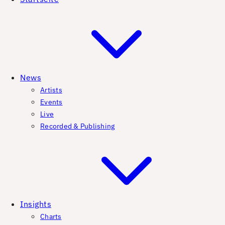
News
Artists
Events
Live
Recorded & Publishing
Insights
Charts