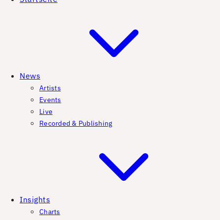
News
Artists
Events
Live
Recorded & Publishing
Insights
Charts