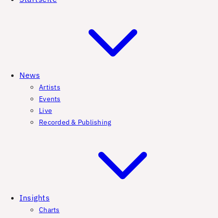
News
Artists
Events
Live
Recorded & Publishing
Insights
Charts