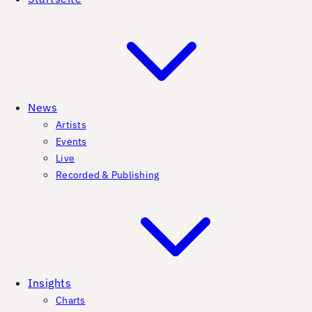
News
Artists
Events
Live
Recorded & Publishing
Insights
Charts