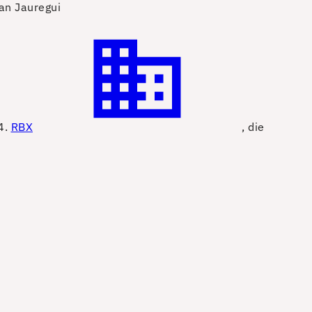
an Jauregui
4.
RBX
, die