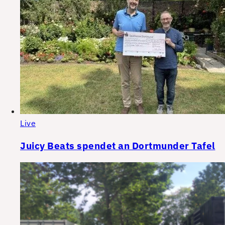
Live
Juicy Beats spendet an Dortmunder Tafel