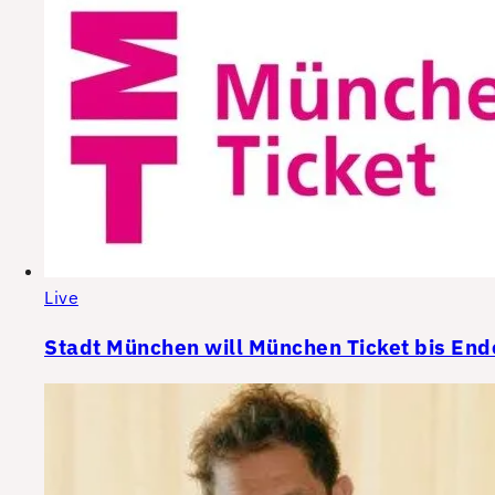
Live
Stadt München will München Ticket bis End