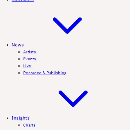
News
Artists
Events
Live
Recorded & Publishing
Insights
Charts