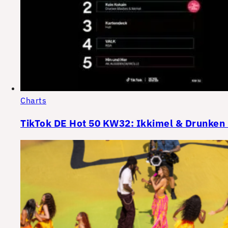
Charts
TikTok DE Hot 50 KW32: Ikkimel & Drunken