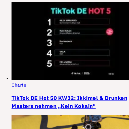
Charts
TikTok DE Hot 50 KW32: Ikkimel & Drunken
Masters nehmen „Kein Kokain“