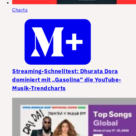
Charts
Streaming-Schnelltest: Dhurata Dora
dominiert mit „Gasolina“ die YouTube-
Musik-Trendcharts