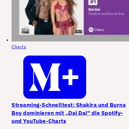
Charts
Streaming-Schnelltest: Shakira und Burna
Boy dominieren mit „Dai Dai“ die Spotify-
und YouTube-Charts