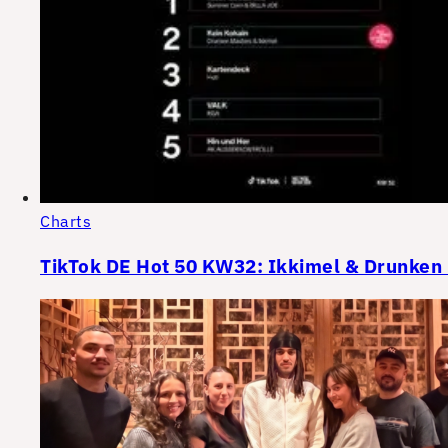
Charts
TikTok DE Hot 50 KW32: Ikkimel & Drunken