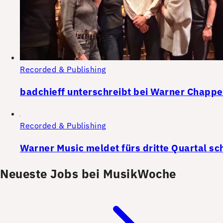
Recorded & Publishing
badchieff unterschreibt bei Warner Chappe
Recorded & Publishing
Warner Music meldet fürs dritte Quartal s
Neueste Jobs bei MusikWoche