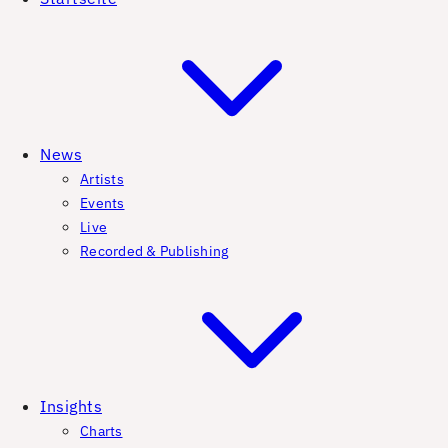
News
Artists
Events
Live
Recorded & Publishing
Insights
Charts