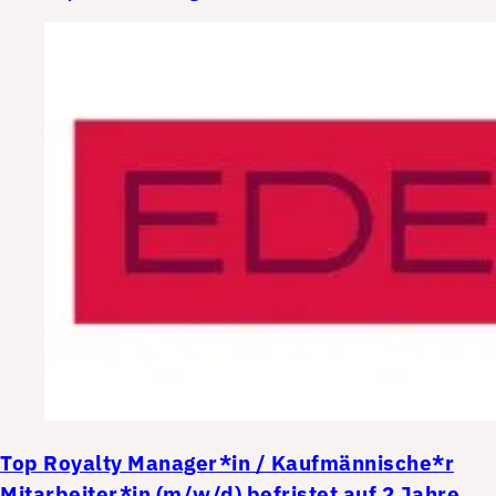
Top
Royalty Manager*in / Kaufmännische*r
Mitarbeiter*in (m/w/d) befristet auf 2 Jahre