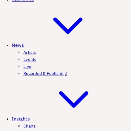
News
Artists
Events
Live
Recorded & Publishing
Insights
Charts