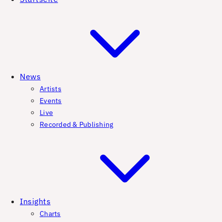
News
Artists
Events
Live
Recorded & Publishing
Insights
Charts