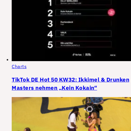
Charts
TikTok DE Hot 50 KW32: Ikkimel & Drunken
Masters nehmen „Kein Kokain“