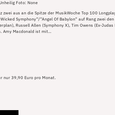
Unheilig
Foto: None
atz zwei aus an die Spitze der MusikWoche Top 100 Longpla
Wicked Symphony“/“Angel Of Babylon“ auf Rang zwei den T
rplan), Russell Allen (Symphony X), Tim Owens (Ex-Judas P
ch. Amy Macdonald ist mit…
für nur 39,90 Euro pro Monat.