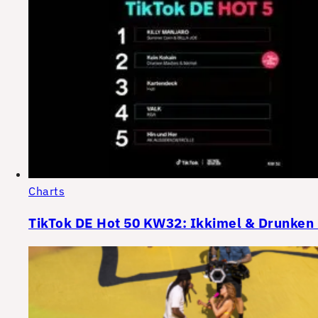
Charts
TikTok DE Hot 50 KW32: Ikkimel & Drunken