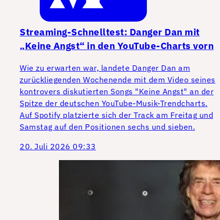
Streaming-Schnelltest: Danger Dan mit
„Keine Angst“ in den YouTube-Charts vorn
Wie zu erwarten war, landete Danger Dan am
zurückliegenden Wochenende mit dem Video seines
kontrovers diskutierten Songs "Keine Angst" an der
Spitze der deutschen YouTube-Musik-Trendcharts.
Auf Spotify platzierte sich der Track am Freitag und
Samstag auf den Positionen sechs und sieben.
20. Juli 2026 09:33