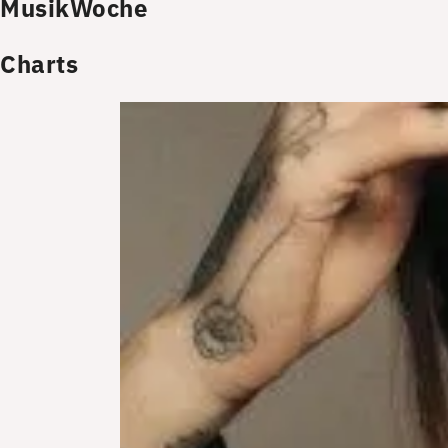
MusikWoche
Charts