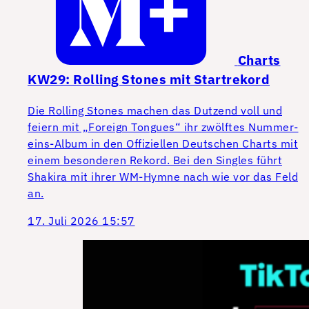
Charts
KW29: Rolling Stones mit Startrekord
Die Rolling Stones machen das Dutzend voll und
feiern mit „Foreign Tongues“ ihr zwölftes Nummer-
eins-Album in den Offiziellen Deutschen Charts mit
einem besonderen Rekord. Bei den Singles führt
Shakira mit ihrer WM-Hymne nach wie vor das Feld
an.
17. Juli 2026 15:57