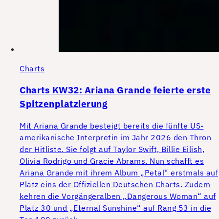
Charts
Charts KW32: Ariana Grande feierte erste
Spitzenplatzierung
Mit Ariana Grande besteigt bereits die fünfte US-
amerikanische Interpretin im Jahr 2026 den Thron
der Hitliste. Sie folgt auf Taylor Swift, Billie Eilish,
Olivia Rodrigo und Gracie Abrams. Nun schafft es
Ariana Grande mit ihrem Album „Petal“ erstmals auf
Platz eins der Offiziellen Deutschen Charts. Zudem
kehren die Vorgängeralben „Dangerous Woman“ auf
Platz 30 und „Eternal Sunshine“ auf Rang 53 in die