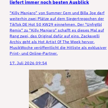
liefert immer noch besten Ausblick
"Killy Manjaro“ von Summer Cem und Billa Joe darf
weiterhin zwei Plätze auf dem Siegertreppchen der
TikTok DE Hot 50 KW29 einnehmen. Der "Unfrgtbl
Remix" zu "Killy Manjaro" schafft es dieses Mal auf
Rang zwei, das Original dafür auf eins. Zackavelli
Archiv geht als Hot Artist Of The Week hervor.
MusikWoche veröffentlicht die Hitliste als exklusiver
Print- und Online-Partner.
17. Juli 2026 09:54